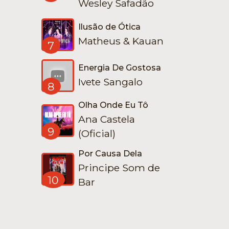
Wesley Safadão
Ilusão de Ótica
Matheus & Kauan
7
Energia De Gostosa
Ivete Sangalo
8
Olha Onde Eu Tô
Ana Castela
9
(Oficial)
Por Causa Dela
Principe Som de
10
Bar