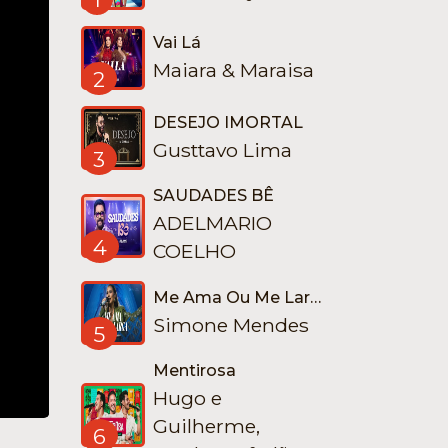
Vai Lá
Maiara & Maraisa
2
DESEJO IMORTAL
Gusttavo Lima
3
SAUDADES BÊ
ADELMARIO
4
COELHO
Me Ama Ou Me Larga
Simone Mendes
5
Mentirosa
Hugo e
Guilherme,
6