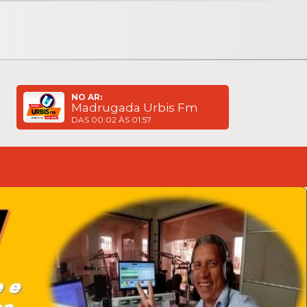
NO AR:
Madrugada Urbis Fm
DAS 00:02 ÀS 01:57