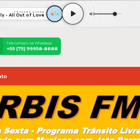
TOCANDO AGORA
ly - All Out of Love
Fale conosco via Whatsapp:
+55 (75) 99958-8688
ato